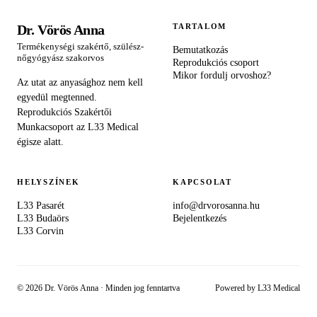
Dr. Vörös Anna
TARTALOM
Termékenységi szakértő, szülész-
Bemutatkozás
nőgyógyász szakorvos
Reprodukciós csoport
Mikor fordulj orvoshoz?
Az utat az anyasághoz nem kell
egyedül megtenned.
Reprodukciós Szakértői
Munkacsoport az L33 Medical
égisze alatt.
HELYSZÍNEK
KAPCSOLAT
L33 Pasarét
info@drvorosanna.hu
L33 Budaörs
Bejelentkezés
L33 Corvin
©
2026
Dr. Vörös Anna · Minden jog fenntartva
Powered by L33 Medical