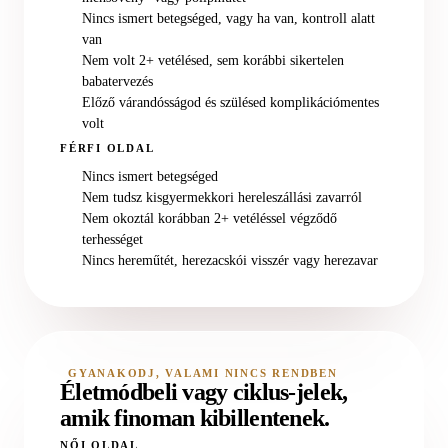
Nincs ismert betegséged, vagy ha van, kontroll alatt
van
Nem volt 2+ vetélésed, sem korábbi sikertelen
babatervezés
Előző várandósságod és szülésed komplikációmentes
volt
FÉRFI OLDAL
Nincs ismert betegséged
Nem tudsz kisgyermekkori hereleszállási zavarról
Nem okoztál korábban 2+ vetéléssel végződő
terhességet
Nincs hereműtét, herezacskói visszér vagy herezavar
GYANAKODJ, VALAMI NINCS RENDBEN
Életmódbeli vagy ciklus-jelek,
amik finoman kibillentenek.
NŐI OLDAL