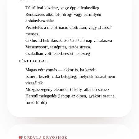
Túlsúllyal küzdesz, vagy épp ellenkezőleg
Rendszeres alkohol-, drog- vagy bármilyen
dohányhasználat
Pecsételés a menstruáció előtt/után, vagy „furcsa”
menses
Ciklusaid hektikusak: 26 / 28 / 33 nap váltakozva
Versenysport, testépítés, tartós stressz
Családban volt teherbeesési nehézség
FÉRFI OLDAL
Magas vérnyomás — akkor is, ha kezelt
Ismert, kezelt, ritka betegség, melynek hatását nem
vizsgálták
Mozgásszegény életmód, túlsúly, állandó stressz
Heretúlmelegedés (laptop az ölben, gyakori szauna,
forró fürdő)
FORDULJ ORVOSHOZ