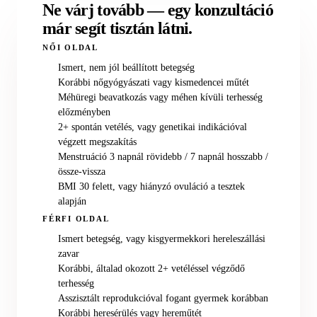
Ne várj tovább — egy konzultáció
már segít tisztán látni.
NŐI OLDAL
Ismert, nem jól beállított betegség
Korábbi nőgyógyászati vagy kismedencei műtét
Méhüregi beavatkozás vagy méhen kívüli terhesség
előzményben
2+ spontán vetélés, vagy genetikai indikációval
végzett megszakítás
Menstruáció 3 napnál rövidebb / 7 napnál hosszabb /
össze-vissza
BMI 30 felett, vagy hiányzó ovuláció a tesztek
alapján
FÉRFI OLDAL
Ismert betegség, vagy kisgyermekkori hereleszállási
zavar
Korábbi, általad okozott 2+ vetéléssel végződő
terhesség
Asszisztált reprodukcióval fogant gyermek korábban
Korábbi heresérülés vagy hereműtét