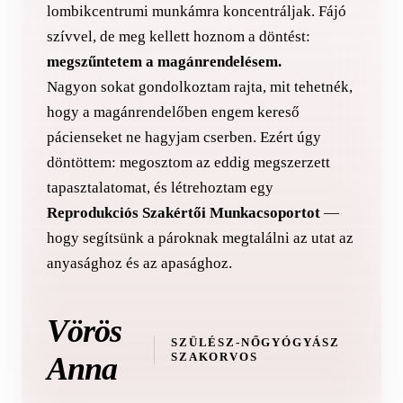
lombikcentrumi munkámra koncentráljak. Fájó
szívvel, de meg kellett hoznom a döntést:
megszűntetem a magánrendelésem.
Nagyon sokat gondolkoztam rajta, mit tehetnék,
hogy a magánrendelőben engem kereső
pácienseket ne hagyjam cserben. Ezért úgy
döntöttem: megosztom az eddig megszerzett
tapasztalatomat, és létrehoztam egy
Reprodukciós Szakértői Munkacsoportot
—
hogy segítsünk a pároknak megtalálni az utat az
anyasághoz és az apasághoz.
Vörös
SZÜLÉSZ-NŐGYÓGYÁSZ
SZAKORVOS
Anna