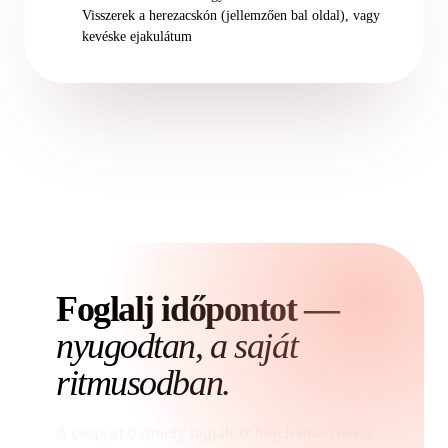
Visszerek a herezacskón (jellemzően bal oldal), vagy
kevéske ejakulátum
Foglalj időpontot —
nyugodtan, a saját
ritmusodban.
A csoport bármely tagjához bejelentkezhetsz.