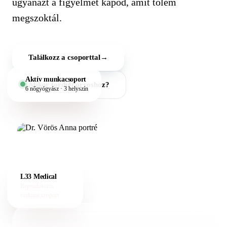
ugyanazt a figyelmet kapod, amit tőlem
megszoktál.
Találkozz a csoporttal
→
Aktív munkacsoport
Mikor fordulj orvoshoz?
6 nőgyógyász · 3 helyszín
L33 Medical
Reprodukciós
szakmai csoport