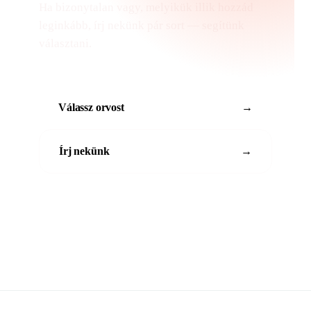
Ha bizonytalan vagy, melyikük illik hozzád
leginkább, írj nekünk pár sort — segítünk
választani.
Válassz orvost
→
Írj nekünk
→