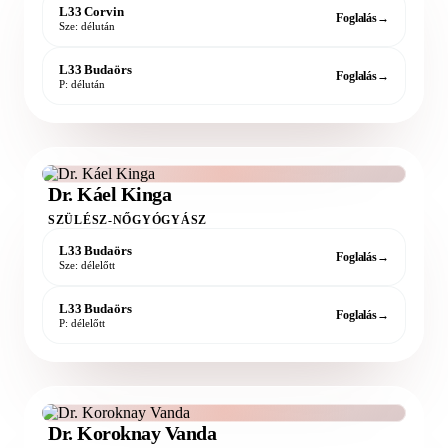
L33 Corvin
Foglalás
→
Sze: délután
L33 Budaörs
Foglalás
→
P: délután
Dr. Káel Kinga
SZÜLÉSZ-NŐGYÓGYÁSZ
L33 Budaörs
Foglalás
→
Sze: délelőtt
L33 Budaörs
Foglalás
→
P: délelőtt
Dr. Koroknay Vanda