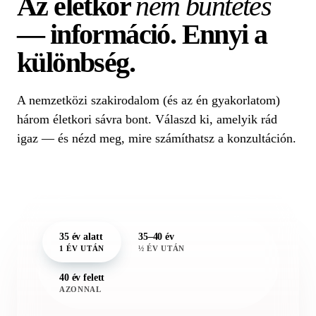
Az életkor
nem büntetés
— információ. Ennyi a
különbség.
A nemzetközi szakirodalom (és az én gyakorlatom)
három életkori sávra bont. Válaszd ki, amelyik rád
igaz — és nézd meg, mire számíthatsz a konzultáción.
35 év alatt
35–40 év
1 ÉV UTÁN
½ ÉV UTÁN
40 év felett
AZONNAL