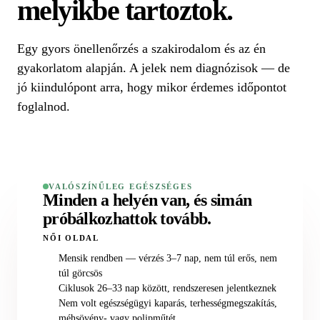
melyikbe tartoztok.
Egy gyors önellenőrzés a szakirodalom és az én
gyakorlatom alapján. A jelek nem diagnózisok — de
jó kiindulópont arra, hogy mikor érdemes időpontot
foglalnod.
VALÓSZÍNŰLEG EGÉSZSÉGES
Minden a helyén van, és simán
próbálkozhattok tovább.
NŐI OLDAL
Mensik rendben — vérzés 3–7 nap, nem túl erős, nem
túl görcsös
Ciklusok 26–33 nap között, rendszeresen jelentkeznek
Nem volt egészségügyi kaparás, terhességmegszakítás,
méhsövény- vagy polipműtét