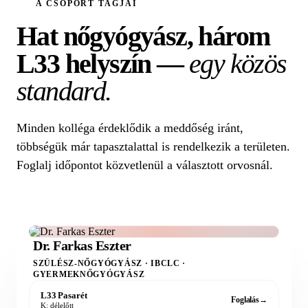
A CSOPORT TAGJAI
Hat nőgyógyász, három
L33 helyszín —
egy közös
standard.
Minden kolléga érdeklődik a meddőség iránt,
többségük már tapasztalattal is rendelkezik a területen.
Foglalj időpontot közvetlenül a választott orvosnál.
Dr. Farkas Eszter
SZÜLÉSZ-NŐGYÓGYÁSZ · IBCLC ·
GYERMEKNŐGYÓGYÁSZ
L33 Pasarét
Foglalás
→
K: délelőtt